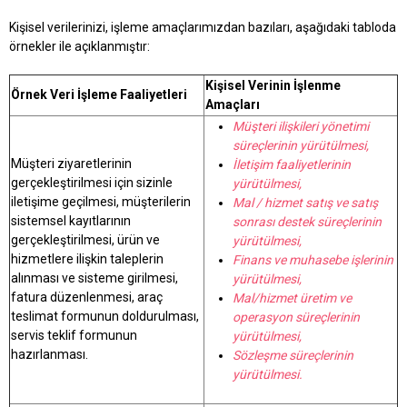
Kişisel verilerinizi, işleme amaçlarımızdan bazıları, aşağıdaki tabloda
örnekler ile açıklanmıştır:
Kişisel Verinin İşlenme
Örnek Veri İşleme Faaliyetleri
Amaçları
Müşteri ilişkileri yönetimi
süreçlerinin yürütülmesi,
Müşteri ziyaretlerinin
İletişim faaliyetlerinin
gerçekleştirilmesi için sizinle
yürütülmesi,
iletişime geçilmesi, müşterilerin
Mal / hizmet satış ve satış
sistemsel kayıtlarının
sonrası destek süreçlerinin
gerçekleştirilmesi, ürün ve
yü
rütülmesi,
hizmetlere ilişkin taleplerin
Finans ve muhasebe işlerinin
alınması ve sisteme girilmesi,
yürütülmesi,
fatura düzenlenmesi, araç
Mal/hizmet üretim ve
teslimat formunun doldurulması,
operasyon süreçlerinin
servis teklif formunun
yürütülmesi,
hazırlanması.
Sözleşme süreçlerinin
yürütülmesi.