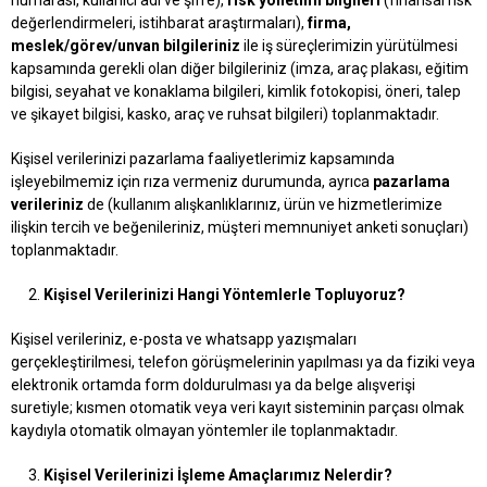
numarası, kullanıcı adı ve şifre),
risk yönetimi bilgileri
(finansal risk
değerlendirmeleri, istihbarat araştırmaları),
firma,
meslek/görev/unvan bilgileriniz
ile iş süreçlerimizin yürütülmesi
kapsamında gerekli olan diğer bilgileriniz (imza, araç plakası, eğitim
bilgisi, seyahat ve konaklama bilgileri, kimlik fotokopisi, öneri, talep
ve şikayet bilgisi, kasko, araç ve ruhsat bilgileri) toplanmaktadır.
Kişisel verilerinizi pazarlama faaliyetlerimiz kapsamında
işleyebilmemiz için rıza vermeniz durumunda, ayrıca
pazarlama
verileriniz
de (kullanım alışkanlıklarınız, ürün ve hizmetlerimize
ilişkin tercih ve beğenileriniz, müşteri memnuniyet anketi sonuçları)
toplanmaktadır.
Kişisel Verilerinizi Hangi Yöntemlerle Topluyoruz?
Kişisel verileriniz, e-posta ve whatsapp yazışmaları
gerçekleştirilmesi, telefon görüşmelerinin yapılması ya da fiziki veya
elektronik ortamda form doldurulması ya da belge alışverişi
suretiyle; kısmen otomatik veya veri kayıt sisteminin parçası olmak
kaydıyla otomatik olmayan yöntemler ile toplanmaktadır.
Kişisel Verilerinizi İşleme Amaçlarımız Nelerdir?