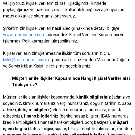
ve işliyoruz. Kişisel verilerinizi nasıl işlediğimizi, kimlerle
paylaştığımızı ve haklarınızı nasıl kullanabileceğinizi açıklayan bu
metni dikkatlice okumanızı öneriyoruz.
Şirketimizin kişisel verileri nasıl işlediği hakkında detaylı bilgiye
www.marubeni-tr.com
adresindeki Kişisel Verilerin Korunması ve
İşlenmesi Politikamızdan ulaşabilirsiniz.
Kişisel verilerinizin işlenmesine ilişkin tüm sorularınız için,
kvkk@marubeni-tr.com
e-posta adresi üzerinden Marubeni Dağıtım
ve Servis İrtibat Kişisi ile iletişime geçebilirsiniz.
Müşteriler ile İlişkiler Kapsamında Hangi Kişisel Verilerinizi
Topluyoruz?
Müşteriler ile olan ilişkiler kapsamında;
kimlik bilgileriniz
(adınız ve
soyadınız, kimlik numaranız, vergi numaranız, doğum tarihiniz, baba
adınız),
iletişim bilgileri
(telefon numaranız, adresiniz, e-posta
adresiniz),
finans bilgileriniz
(banka hesap bilgileri, IBAN numarası,
kredi kartı bilgileri, finansal hareket bilgileri, borç bakiyesi),
müşteri
işlem bilgisi
(fatura bilgisi, sipariş bilgisi, müşteri talimatları, müşteri