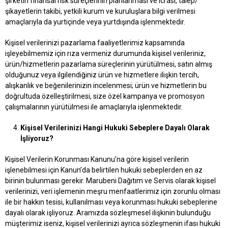
şirketin finansal risk süreçlerinin planlanması ve icrası, talep/
şikayetlerin takibi, yetkili kurum ve kuruluşlara bilgi verilmesi
amaçlarıyla da yurtiçinde veya yurtdışında işlenmektedir.
Kişisel verilerinizi pazarlama faaliyetlerimiz kapsamında
işleyebilmemiz için rıza vermeniz durumunda kişisel verileriniz,
ürün/hizmetlerin pazarlama süreçlerinin yürütülmesi, satın almış
olduğunuz veya ilgilendiğiniz ürün ve hizmetlere ilişkin tercih,
alışkanlık ve beğenilerinizin incelenmesi; ürün ve hizmetlerin bu
doğrultuda özelleştirilmesi, size özel kampanya ve promosyon
çalışmalarının yürütülmesi ile amaçlarıyla işlenmektedir.
Kişisel Verilerinizi Hangi Hukuki Sebeplere Dayalı Olarak
İşliyoruz?
Kişisel Verilerin Korunması Kanunu’na göre kişisel verilerin
işlenebilmesi için Kanun’da belirtilen hukuki sebeplerden en az
birinin bulunması gerekir. Marubeni Dağıtım ve Servis olarak kişisel
verilerinizi, veri işlemenin meşru menfaatlerimiz için zorunlu olması
ile bir hakkın tesisi, kullanılması veya korunması hukuki sebeplerine
dayalı olarak işliyoruz. Aramızda sözleşmesel ilişkinin bulunduğu
müşterimiz iseniz, kişisel verilerinizi ayrıca sözleşmenin ifası hukuki