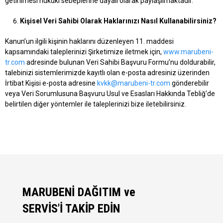
getirilmesi hukuki sebeplerine dayalı olarak paylaşılmaktadır.
Kişisel Veri Sahibi Olarak Haklarınızı Nasıl Kullanabilirsiniz?
Kanun’un ilgili kişinin haklarını düzenleyen 11. maddesi
kapsamındaki taleplerinizi Şirketimize iletmek için,
www.marubeni-
tr.com
adresinde bulunan Veri Sahibi Başvuru Formu’nu doldurabilir,
talebinizi sistemlerimizde kayıtlı olan e-posta adresiniz üzerinden
İrtibat Kişisi e-posta adresine
kvkk@marubeni-tr.com
gönderebilir
veya Veri Sorumlusuna Başvuru Usul ve Esasları Hakkında Tebliğ’de
belirtilen diğer yöntemler ile taleplerinizi bize iletebilirsiniz.
MARUBENİ DAĞITIM ve
SERVİS'İ TAKİP EDİN