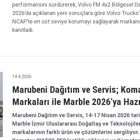
Volvo Trucks, Euro NCAP’in ağır vasıtalar için yaptı
performansını sürdürerek, Volvo FM 4x2 Bölgesel Dağı
2026’da açıklanan yeni sonuçlara göre Volvo Trucks’
NCAP’te en üst seviye korumayı sağlayarak markanın
kanıtladı.
14.4.2026
Marubeni Dağıtım ve Servis; Koma
Markaları ile Marble 2026’ya Hazı
Marubeni Dağıtım ve Servis, 14-17 Nisan 2026 tari
Marble İzmir Uluslararası Doğaltaş ve Teknolojile