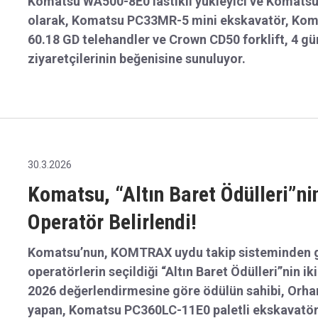
markalarının farklı ürün ve çözümlerini sergiliyo
Komatsu WA500-8E0 lastikli yükleyici ve Komatsu
olarak, Komatsu PC33MR-5 mini ekskavatör, Komat
60.18 GD telehandler ve Crown CD50 forklift, 4 
ziyaretçilerinin beğenisine sunuluyor.
30.3.2026
Komatsu, “Altın Baret Ödülleri”nin
Operatör Belirlendi!
Komatsu’nun, KOMTRAX uydu takip sisteminden ge
operatörlerin seçildiği “Altın Baret Ödülleri”nin ik