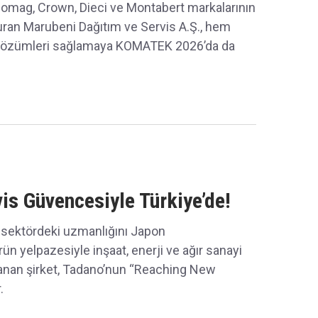
Bomag, Crown, Dieci ve Montabert markalarının
şturan Marubeni Dağıtım ve Servis A.Ş., hem
ca çözümleri sağlamaya KOMATEK 2026’da da
is Güvencesiyle Türkiye’de!
e sektördeki uzmanlığını Japon
rün yelpazesiyle inşaat, enerji ve ağır sanayi
lanan şirket, Tadano’nun “Reaching New
.