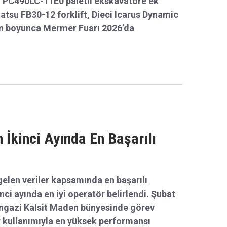
r. Mermer sahalarının favori makinelerinden
 PC490LC-11E0 paletli ekskavatöre ek
su FB30-12 forklift, Dieci Icarus Dynamic
gün boyunca Mermer Fuarı 2026’da
 İkinci Ayında En Başarılı
len veriler kapsamında en başarılı
inci ayında en iyi operatör belirlendi. Şubat