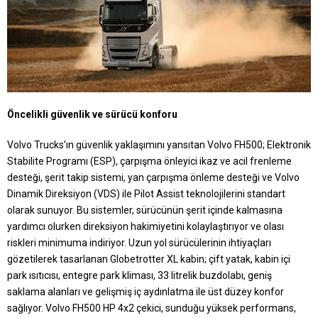
Öncelikli güvenlik ve sürücü konforu
Volvo Trucks’ın güvenlik yaklaşımını yansıtan Volvo FH500; Elektronik
Stabilite Programı (ESP), çarpışma önleyici ikaz ve acil frenleme
desteği, şerit takip sistemi, yan çarpışma önleme desteği ve Volvo
Dinamik Direksiyon (VDS) ile Pilot Assist teknolojilerini standart
olarak sunuyor. Bu sistemler, sürücünün şerit içinde kalmasına
yardımcı olurken direksiyon hakimiyetini kolaylaştırıyor ve olası
riskleri minimuma indiriyor. Uzun yol sürücülerinin ihtiyaçları
gözetilerek tasarlanan Globetrotter XL kabin; çift yatak, kabin içi
park ısıtıcısı, entegre park kliması, 33 litrelik buzdolabı, geniş
saklama alanları ve gelişmiş iç aydınlatma ile üst düzey konfor
sağlıyor. Volvo FH500 HP 4x2 çekici, sunduğu yüksek performans,