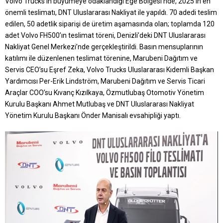
Volvo Trucks’ın büyümeye odaklandığı Ege Bölgesi’nde, 2025’in en
önemli teslimatı, DNT Uluslararası Nakliyat ile yapıldı. 70 adedi teslim
edilen, 50 adetlik siparişi de üretim aşamasında olan; toplamda 120
adet Volvo FH500’ın teslimat töreni, Denizli’deki DNT Uluslararası
Nakliyat Genel Merkezi’nde gerçekleştirildi. Basın mensuplarının
katılımı ile düzenlenen teslimat törenine, Marubeni Dağıtım ve
Servis CEO’su Eşref Zeka, Volvo Trucks Uluslararası Kıdemli Başkan
Yardımcısı Per-Erik Lindström, Marubeni Dağıtım ve Servis Ticari
Araçlar COO’su Kıvanç Kızılkaya, Özmutlubaş Otomotiv Yönetim
Kurulu Başkanı Ahmet Mutlubaş ve DNT Uluslararası Nakliyat
Yönetim Kurulu Başkanı Önder Manisalı evsahipliği yaptı.