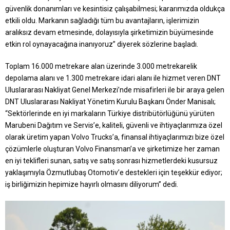
güvenlik donanımları ve kesintisiz çalışabilmesi; kararımızda oldukça
etkili oldu. Markanın sağladığı tüm bu avantajların, işlerimizin
aralıksız devam etmesinde, dolayısıyla şirketimizin büyümesinde
etkin rol oynayacağına inanıyoruz” diyerek sözlerine başladı.
Toplam 16.000 metrekare alan üzerinde 3.000 metrekarelik
depolama alanı ve 1.300 metrekare idari alanı ile hizmet veren DNT
Uluslararası Nakliyat Genel Merkezi’nde misafirleri ile bir araya gelen
DNT Uluslararası Nakliyat Yönetim Kurulu Başkanı Önder Manisalı;
“Sektörlerinde en iyi markaların Türkiye distribütörlüğünü yürüten
Marubeni Dağıtım ve Servis’e, kaliteli, güvenli ve ihtiyaçlarımıza özel
olarak üretim yapan Volvo Trucks’a, finansal ihtiyaçlarımızı bize özel
çözümlerle oluşturan Volvo Finansman’a ve şirketimize her zaman
en iyi teklifleri sunan, satış ve satış sonrası hizmetlerdeki kusursuz
yaklaşımıyla Özmutlubaş Otomotiv’e destekleri için teşekkür ediyor;
iş birliğimizin hepimize hayırlı olmasını diliyorum” dedi.