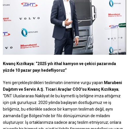
Kıvanç Kızılkaya: “2025 yılı ithal kamyon ve çekici pazarında
yüzde 10 pazar payı hedefliyoruz”
Yeni gerçekleştirdikleri teslimatın önemine vurgu yapan
Marubeni
Dağıtım ve Servis A.Ş. Ticari Araçlar COO’su Kıvanç Kızılkaya
;
“DNT Uluslararası Nakliyat ile bu kıymetli iş birliğine imza attığımız
için çok gururluyuz. 2020 yılında başlayan dostluğumuz ve iş
birliğimiz, bu etkinlikle sadece bir kamyon teslimatı değil, aynı
zamanda Ege Bölgesi’nde bir filo dönüşümünün de miladını
oluşturuyor. İş ortaklarımıza sadece araç teslim etmiyoruz; onlara
güvenilir bir hizmet ağı, sürdürülebilir finansman modelleri ve uzun