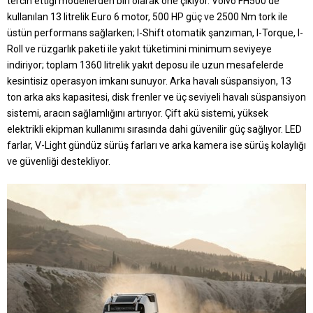
tercih ettiği modellerden biri olarak öne çıkıyor. Volvo FH500’de
kullanılan 13 litrelik Euro 6 motor, 500 HP güç ve 2500 Nm tork ile
üstün performans sağlarken; I-Shift otomatik şanzıman, I-Torque, I-
Roll ve rüzgarlık paketi ile yakıt tüketimini minimum seviyeye
indiriyor; toplam 1360 litrelik yakıt deposu ile uzun mesafelerde
kesintisiz operasyon imkanı sunuyor. Arka havalı süspansiyon, 13
ton arka aks kapasitesi, disk frenler ve üç seviyeli havalı süspansiyon
sistemi, aracın sağlamlığını artırıyor. Çift akü sistemi, yüksek
elektrikli ekipman kullanımı sırasında dahi güvenilir güç sağlıyor. LED
farlar, V-Light gündüz sürüş farları ve arka kamera ise sürüş kolaylığı
ve güvenliği destekliyor.