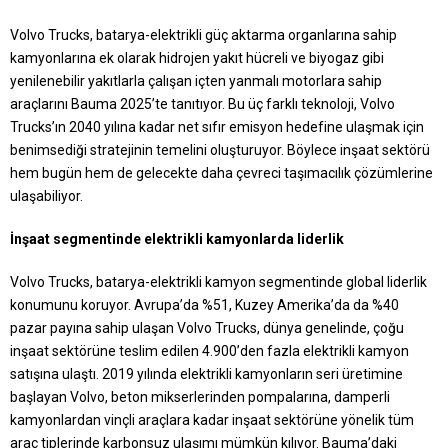
Volvo Trucks, batarya-elektrikli güç aktarma organlarına sahip
kamyonlarına ek olarak hidrojen yakıt hücreli ve biyogaz gibi
yenilenebilir yakıtlarla çalışan içten yanmalı motorlara sahip
araçlarını Bauma 2025’te tanıtıyor. Bu üç farklı teknoloji, Volvo
Trucks’ın 2040 yılına kadar net sıfır emisyon hedefine ulaşmak için
benimsediği stratejinin temelini oluşturuyor. Böylece inşaat sektörü
hem bugün hem de gelecekte daha çevreci taşımacılık çözümlerine
ulaşabiliyor.
İnşaat segmentinde elektrikli kamyonlarda liderlik
Volvo Trucks, batarya-elektrikli kamyon segmentinde global liderlik
konumunu koruyor. Avrupa’da %51, Kuzey Amerika’da da %40
pazar payına sahip ulaşan Volvo Trucks, dünya genelinde, çoğu
inşaat sektörüne teslim edilen 4.900’den fazla elektrikli kamyon
satışına ulaştı. 2019 yılında elektrikli kamyonların seri üretimine
başlayan Volvo, beton mikserlerinden pompalarına, damperli
kamyonlardan vinçli araçlara kadar inşaat sektörüne yönelik tüm
araç tiplerinde karbonsuz ulaşımı mümkün kılıyor. Bauma’daki