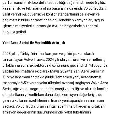
performansının ilk kez defa test edildiği değerlendirmede 5 yıldız
kazanan ilk ve tek marka olma başarısına da erişti. Volvo Trucks’ın
yakıt verimliliği, güvenlik ve konfor standartlarını belirleyen ve
bağımsız kuruluşlar tarafından ödüllendirilen kamyonları, uygun
işletme maliyetleri sunmasıyla Avrupa bölgesinde bu önemli
başarıyı getirdi.
Yeni Aero Serisi ile Verimlilik Artırıldı
2023 yılını, Türkiye’nin ithal kamyon ve çekici pazarı olarak
tamamlayan Volvo Trucks, 2024 yılında yeni ürün ve hizmetleri iş
ortaklarına sunarak sektördeki konumunu güçlendirdi. Yıl boyunca
yapılan teslimatlara ek olarak Mayıs 2024’te Yeni Aero Serisi’nin
Türkiye lansmanı gerçekleştirildi. Tamamen yeni, aerodinamik
tasarımıyla %5’e varan yakıt tüketimi avantajı sağlayan Volvo Aero
Serisi, ağır vasıta segmentindeki enerji verimliliği ve akustik konfor
standartlarını yükseltirken daha düşük emisyon değerleriyle de
çevreci kullanım özelliklerini artırarak yeni siparişlerin alınmasını
sağladı. Volvo Trucks ürün ve hizmetlerini tercih eden iş ortakları,
emisyon değerlerinin düşürülmesinde, yakıt tüketiminin