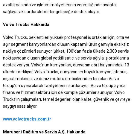
azaltılmasında ve işletim maliyetlerinin verimliliğinde avantaj
sağlayarak sürdürülebilir bir geleceğe destek oluyor.
Volvo Trucks Hakkında:
Volvo Trucks, beklentileri yüksek profesyonel iş ortakları için, orta ve
ağır segment kamyonlardan oluşan kapsamlı ürün gamıyla eksiksiz
nakliye çözümleri sunuyor. Şirket, 130’dan fazla ülkede 2.300 servis
noktasından oluşan global yetkili satıcı ve servis ağıyla iş ortaklarına
destek veriyor. Volvo’nun kamyonları, dünyanın dört bir yanındaki 13
ülkede üretiliyor. Volvo Trucks, dünyanın en büyük kamyon, otobüs,
inşaat makinesi ve deniz motoru üreticilerinden biri olan Volvo
Group’un üyesi olarak faaliyetlerini sürdürüyor. Volvo Group ayrıca
finans ve hizmet sektörü için de komple çözümler sunuyor. Volvo
Trucks’ın çalışmaları, temel değerleri olan kalite, güvenlik ve çevreye
saygıyı esas alıyor.
www.volvotrucks.com.tr
Marubeni Dağıtım ve Servis A.Ş. Hakkında