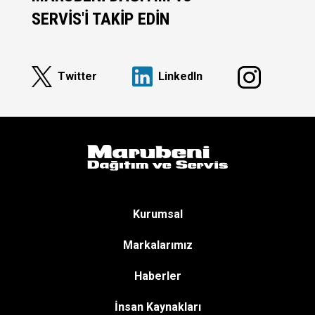
SERVİS'İ TAKİP EDİN
Twitter
Linkedln
Kurumsal
Markalarımız
Haberler
İnsan Kaynakları