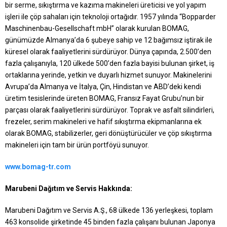
bir serme, sıkıştırma ve kazıma makineleri üreticisi ve yol yapım
işleri ile çöp sahaları için teknoloji ortağıdır. 1957 yılında “Bopparder
Maschinenbau-Gesellschaft mbH” olarak kurulan BOMAG,
günümüzde Almanya’da 6 şubeye sahip ve 12 bağımsız iştirak ile
küresel olarak faaliyetlerini sürdürüyor. Dünya çapında, 2.500’den
fazla çalışanıyla, 120 ülkede 500’den fazla bayisi bulunan şirket, iş
ortaklarına yerinde, yetkin ve duyarlı hizmet sunuyor. Makinelerini
Avrupa’da Almanya ve İtalya, Çin, Hindistan ve ABD’deki kendi
üretim tesislerinde üreten BOMAG, Fransız Fayat Grubu’nun bir
parçası olarak faaliyetlerini sürdürüyor. Toprak ve asfalt silindirleri,
frezeler, serim makineleri ve hafif sıkıştırma ekipmanlarına ek
olarak BOMAG, stabilizerler, geri dönüştürücüler ve çöp sıkıştırma
makineleri için tam bir ürün portföyü sunuyor.
www.bomag-tr.com
Marubeni Dağıtım ve Servis Hakkında:
Marubeni Dağıtım ve Servis A.Ş., 68 ülkede 136 yerleşkesi, toplam
463 konsolide şirketinde 45 binden fazla çalışanı bulunan Japonya