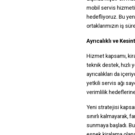
mobil servis hizmetim
hedefliyoruz. Bu yen
ortaklarımızın iş sü
Ayrıcalıklı ve Kesin
Hizmet kapsamı, kira
teknik destek, hızlı
ayrıcalıkları da içer
yetkili servis ağı sa
verimlilik hedeflerin
Yeni stratejisi kaps
sınırlı kalmayarak, f
sunmaya başladı. Bu
esnek kiralama olana