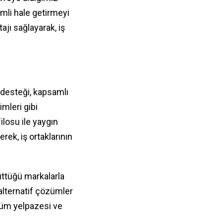
imli hale getirmeyi
jı sağlayarak, iş
 desteği, kapsamlı
mleri gibi
ilosu ile yaygın
rek, iş ortaklarının
üttüğü markalarla
 alternatif çözümler
züm yelpazesi ve