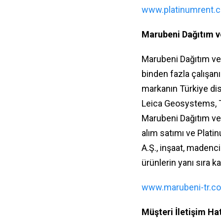
www.platinumrent.c
Marubeni Dağıtım v
Marubeni Dağıtım ve 
binden fazla çalışan
markanın Türkiye di
Leica Geosystems, T
Marubeni Dağıtım ve S
alım satımı ve Plati
A.Ş., inşaat, madencil
ürünlerin yanı sıra 
www.marubeni-tr.c
Müşteri İletişim Hat