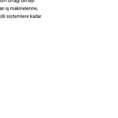
züm ortağı olmayı
an iş makinelerine,
ıllı sistemlere kadar