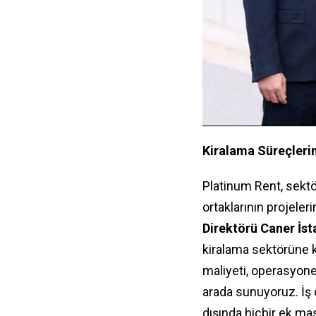
Kiralama Süreçleri
Platinum Rent, sektö
ortaklarının projeler
Direktörü Caner İst
kiralama sektörüne ka
maliyeti, operasyonel
arada sunuyoruz. İş 
dışında hiçbir ek ma