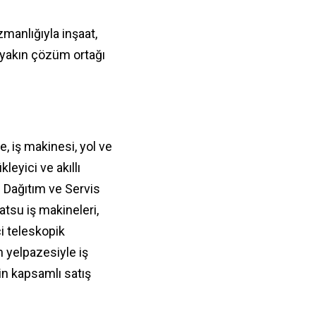
manlığıyla inşaat,
en yakın çözüm ortağı
, iş makinesi, yol ve
leyici ve akıllı
i Dağıtım ve Servis
tsu iş makineleri,
i teleskopik
ün yelpazesiyle iş
in kapsamlı satış