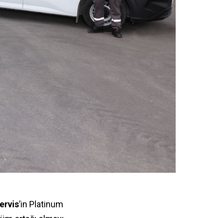
ervis
’in Platinum