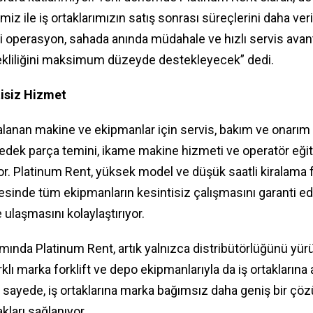
iz ile iş ortaklarımızın satış sonrası süreçlerini daha ver
i operasyon, sahada anında müdahale ve hızlı servis avanta
rekliliğini maksimum düzeyde destekleyecek” dedi.
tisiz Hizmet
lanan makine ve ekipmanlar için servis, bakım ve onarım
 yedek parça temini, ikame makine hizmeti ve operatör eğiti
iyor. Platinum Rent, yüksek model ve düşük saatli kiralama f
yesinde tüm ekipmanların kesintisiz çalışmasını garanti ede
e ulaşmasını kolaylaştırıyor.
amında Platinum Rent, artık yalnızca distribütörlüğünü yür
arklı marka forklift ve depo ekipmanlarıyla da iş ortaklarına
 sayede, iş ortaklarına marka bağımsız daha geniş bir çö
kları sağlanıyor.