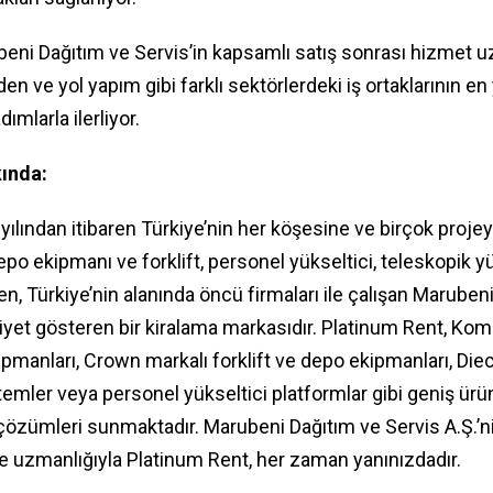
eni Dağıtım ve Servis’in kapsamlı satış sonrası hizmet uz
aden ve yol yapım gibi farklı sektörlerdeki iş ortaklarının 
mlarla ilerliyor.
ında:
ılından itibaren Türkiye’nin her köşesine ve birçok projeye
epo ekipmanı ve forklift, personel yükseltici, teleskopik yük
en, Türkiye’nin alanında öncü firmaları ile çalışan Maruben
iyet gösteren bir kiralama markasıdır. Platinum Rent, Koma
manları, Crown markalı forklift ve depo ekipmanları, Diec
sistemler veya personel yükseltici platformlar gibi geniş ür
çözümleri sunmaktadır. Marubeni Dağıtım ve Servis A.Ş.’n
e uzmanlığıyla Platinum Rent, her zaman yanınızdadır.