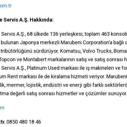
om.tr
e Servis A.Ş. Hakkında:
Servis A.Ş., 68 ülkede 136 yerleşkesi, toplam 463 konsoli
ı bulunan Japonya merkezli Marubeni Corporation’a bağlı o
stribütörlüğünü sürdürüyor. Komatsu, Volvo Trucks, Bomag
opcon ve Montabert markalarının satış ve satış sonrası h
ervis A.Ş., Platinum Used markası ile iş makineleri ve forkl
num Rent markası ile de kiralama hizmeti veriyor. Maruben
ik, mermer, lojistik, endüstri ve enerji gibi farklı sektörlerd
katma değerli satış sonrası hizmetler ve çözümler sunuyor
om
tı
: 0850 480 18 46