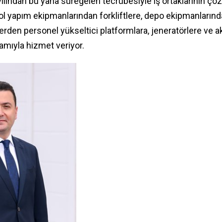
ılından bu yana süregelen tecrübesiyle iş ortaklarının çö
ol yapım ekipmanlarından forkliftlere, depo ekipmanlarınd
erden personel yükseltici platformlara, jeneratörlere ve ak
amıyla hizmet veriyor.