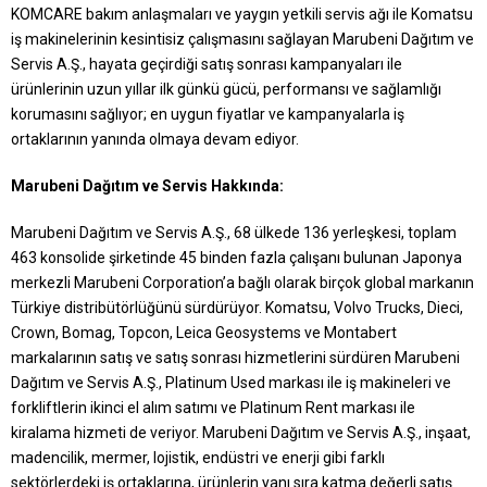
KOMCARE bakım anlaşmaları ve yaygın yetkili servis ağı ile Komatsu
iş makinelerinin kesintisiz çalışmasını sağlayan Marubeni Dağıtım ve
Servis A.Ş., hayata geçirdiği satış sonrası kampanyaları ile
ürünlerinin uzun yıllar ilk günkü gücü, performansı ve sağlamlığı
korumasını sağlıyor; en uygun fiyatlar ve kampanyalarla iş
ortaklarının yanında olmaya devam ediyor.
Marubeni Dağıtım ve Servis Hakkında:
Marubeni Dağıtım ve Servis A.Ş., 68 ülkede 136 yerleşkesi, toplam
463 konsolide şirketinde 45 binden fazla çalışanı bulunan Japonya
merkezli Marubeni Corporation’a bağlı olarak birçok global markanın
Türkiye distribütörlüğünü sürdürüyor. Komatsu, Volvo Trucks, Dieci,
Crown, Bomag, Topcon, Leica Geosystems ve Montabert
markalarının satış ve satış sonrası hizmetlerini sürdüren Marubeni
Dağıtım ve Servis A.Ş., Platinum Used markası ile iş makineleri ve
forkliftlerin ikinci el alım satımı ve Platinum Rent markası ile
kiralama hizmeti de veriyor. Marubeni Dağıtım ve Servis A.Ş., inşaat,
madencilik, mermer, lojistik, endüstri ve enerji gibi farklı
sektörlerdeki iş ortaklarına, ürünlerin yanı sıra katma değerli satış