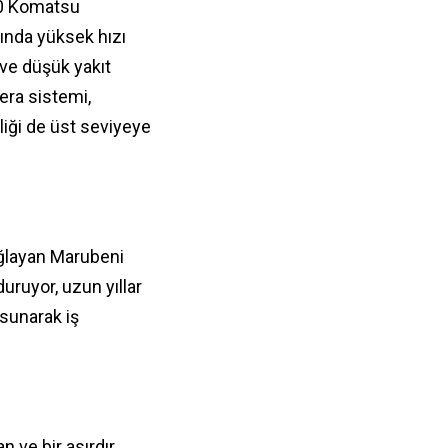
00 Komatsu
ında yüksek hızı
e düşük yakıt
era sistemi,
liği de üst seviyeye
sağlayan Marubeni
uruyor, uzun yıllar
 sunarak iş
 ve bir asırdır