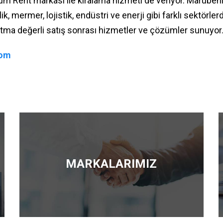
num Rent markası ile kiralama hizmeti de veriyor. Maruben
ik, mermer, lojistik, endüstri ve enerji gibi farklı sektörlerd
katma değerli satış sonrası hizmetler ve çözümler sunuyor
com
MARKALARIMIZ