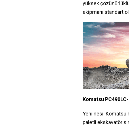
yüksek çözünürlüklü
ekipmanı standart olar
Komatsu PC490LC-11E
Yeni nesil Komatsu P
paletli ekskavatör s