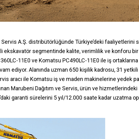
Servis A.Ş. distribütörlüğünde Türkiye’deki faaliyetlerin
tli ekskavatör segmentinde kalite, verimlilik ve konforu bi
60LC-11E0 ve Komatsu PC490LC-11E0 ile iş ortaklarına 
vam ediyor. A
lanında uzman 650 kişilik kadrosu, 31 yetkil
rvis aracı ile Komatsu iş ve maden makinelerine yedek pa
unan Marubeni Dağıtım ve Servis, ürün ve hizmetlerindek
ki garanti sürelerini 5 yıl/12.000 saate kadar uzatma op