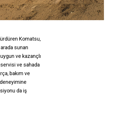
i sürdüren Komatsu,
r arada sunan
uygun ve kazançlı
i servisi ve sahada
rça, bakım ve
i deneyimine
siyonu da iş