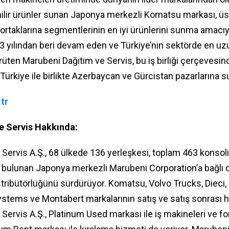
nilir ürünler sunan Japonya merkezli Komatsu markası, üs
ş ortaklarına segmentlerinin en iyi ürünlerini sunma amacıyl
 yılından beri devam eden ve Türkiye’nin sektörde en uzu
rüten Marubeni Dağıtım ve Servis, bu iş birliği çerçeves
 Türkiye ile birlikte Azerbaycan ve Gürcistan pazarlarına 
tr
e Servis Hakkında:
Servis A.Ş., 68 ülkede 136 yerleşkesi, toplam 463 konsoli
ı bulunan Japonya merkezli Marubeni Corporation’a bağlı o
stribütörlüğünü sürdürüyor. Komatsu, Volvo Trucks, Dieci
stems ve Montabert markalarının satış ve satış sonrası h
ervis A.Ş., Platinum Used markası ile iş makineleri ve forkl