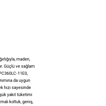
ırlığıyla, maden,
yor. Güçlü ve sağlam
u PC360LC-11E0,
lanımına da uygun
ek hızı sayesinde
ük yakıt tüketimi
malı koltuk, geniş,