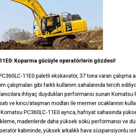
1E0: Koparma gücüyle operatörlerin gözdesi!
C360LC-11E0 paletli ekskavatör, 37 tona varan çalışma ağ
ım çalışmaları gibi farklı kullanım sahalarında tercih edili
llanıcılara ihtiyaç duydukları performansı sunan Komats
sisatı ve kırıcı/ataşman modları ile mermer ocaklarının kul
or. Komatsu PC360LC-11E0 ayrıca, hafriyat sahasında yüks
leme, madenlerde daha yüksek sökü performansı ve düş
operatör kabininde, yüksek arkalıklı hava süspansiyonlu ısıt