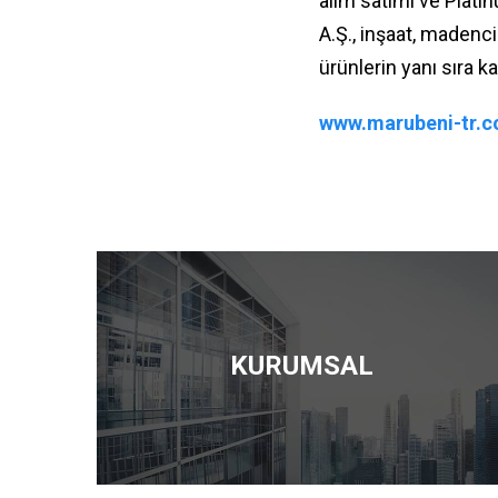
alım satımı ve Plati
A.Ş., inşaat, madencil
ürünlerin yanı sıra 
www.marubeni-tr.
KURUMSAL