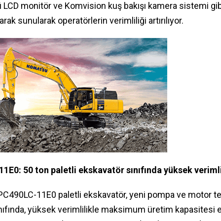
 LCD monitör ve Komvision kuş bakışı kamera sistemi gib
ak sunularak operatörlerin verimliliği artırılıyor.
0: 50 ton paletli ekskavatör sınıfında yüksek verimli
C490LC-11E0 paletli ekskavatör, yeni pompa ve motor tekn
ınıfında, yüksek verimlilikle maksimum üretim kapasitesi 