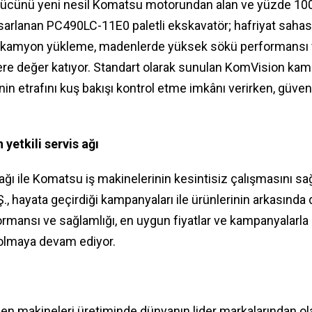
k gücünü yeni nesil Komatsu motorundan alan ve yüzde 1
sarlanan PC490LC-11E0 paletli ekskavatör; hafriyat sahas
 kamyon yükleme, madenlerde yüksek sökü performansı v
ere değer katıyor. Standart olarak sunulan KomVision kam
in etrafını kuş bakışı kontrol etme imkânı verirken, güven
yetkili servis ağı
s ağı ile Komatsu iş makinelerinin kesintisiz çalışmasını 
., hayata geçirdiği kampanyaları ile ürünlerinin arkasında d
ormansı ve sağlamlığı, en uygun fiyatlar ve kampanyalarla
 olmaya devam ediyor.
:
en makineleri üretiminde dünyanın lider markalarından olan