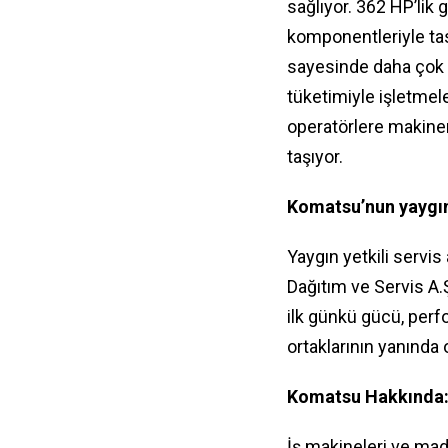
sağlıyor. 362 HP’li
komponentleriyle ta
sayesinde daha çok
tüketimiyle işletmel
operatörlere makinen
taşıyor.
Komatsu’nun yaygın 
Yaygın yetkili servi
Dağıtım ve Servis A.Ş
ilk günkü gücü, perf
ortaklarının yanında
Komatsu Hakkında
İş makineleri ve mad