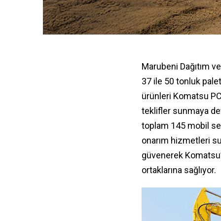
Marubeni Dağıtım ve 
37 ile 50 tonluk pale
ürünleri
Komatsu PC3
teklifler sunmaya de
toplam 145 mobil se
onarım hizmetleri s
güvenerek Komatsu’da
ortaklarına sağlıyor.