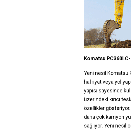
Komatsu PC360LC-1
Yeni nesil Komatsu P
hafriyat veya yol yap
yapısı sayesinde ku
üzerindeki kırıcı te
özellikler gösteriy
daha çok kamyon yük
sağlıyor. Yeni nesil 