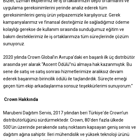
Bizler, uzman ekiplerimiz ile iş ortaklarımızın depo ortamlarını ve
uygulama gereksinimlerini yerinde analiz ederek tüm
gereksinimlerini geniş ürün yelpazemizle karşılıyoruz. Gerek
kampanyalarımız ve finansal desteğimiz ile sağladığımız ödeme
kolaylığı gerekse de kullanım sırasında sunduğumuz eğitim ve
bakım desteklerimiz ile iş ortaklarımıza tüm süreçlerinde çözüm
sunuyoruz.
2020 yılında Crown Global’ın Avrupa’daki en başarılı ilk üç distribütör
arasında yer alarak “Ascent Ödülü”nü almaya hak kazanmıştık. Bu
sene de satış ve satış sonrası hizmetlerimize aralıksız devam
ederek başarımızı birincilik ödülü ile taçlandırdık. Süreçte emeği
geçen tüm ekip arkadaşlarıma sonsuz teşekkürlerimi sunuyorum.”
Crown Hakkında
Marubeni Dağıtım Servis, 2017 yılından beri Türkiye'de Crown’un
distribütörlüğünü sürdürmektedir. Crown, 80'den fazla ülkede
500’ün üzerinde perakende satış noktasını kapsayan geniş servis ve
dağıtım ağına sahiptir. İleri mühendislik ve yüksek teknoloji ürünü