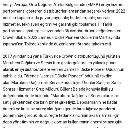
her yıl Avrupa, Orta Doğu ve Afrika Bölgesinde (EMEA) en iyi hizmet
performansı gösteren distribütörleri arasından seçerek veriyor. 2022
ödülleri kapsamında pazar payı, satış hedefleri, satış sonrası
hizmetler, teknisyen eğitimi ve garanti gibi toplamda 11 farklı
performans göstergesi üzerinden 36 distribütörünü değerlendiren
Crown Global, 2022 James F. Dicke Pioneer Ödülleri’ni Mart ayında
İspanya’nın Toledo kentinde düzenlenen törende takdim etti.
2017 yılından bu yana Türkiye’de Crown distribütörlüğünü yürüten
Marubeni Dağıtım ve Servis tüm göstergelerde en yüksek puanı
alarak en iyi distribütörlere verilen James F. Dicke Pioneer Ödülü’nün
sahibi oldu. Törende “James F. Dicke Pioneer” ödülünü takdim
alan
Marubeni Dağıtım ve Servis Endüstriyel Ürünler Satış ve Satış
Sonrası Hizmetler Grup Müdürü Bülent Beleda
konuyla ilgili şu
değerlendirmede bulundu: “Marubeni Dağıtım ve Servis olarak bir
satış şirketinden öte bir hizmet şirketiyiz. Depolamanın ne kadar
önemli ve kritik bir süreç olduğunu geride bıraktığımız pandemi
döneminde gördük. Bu süreçte tedarik zincirinin aksamaması için
depo yönetiminin ve doğru ekipman kullanımının önemi ortaya çıktı.