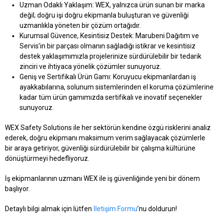
Uzman Odaklı Yaklaşım:
WEX, yalnızca ürün sunan bir marka
değil; doğru işi doğru ekipmanla buluşturan ve güvenliği
uzmanlıkla yöneten bir çözüm ortağıdır.
Kurumsal Güvence, Kesintisiz Destek:
Marubeni Dağıtım ve
Servis’in bir parçası olmanın sağladığı istikrar ve kesintisiz
destek yaklaşımımızla projelerinize sürdürülebilir bir tedarik
zinciri ve ihtiyaca yönelik çözümler sunuyoruz.
Geniş ve Sertifikalı Ürün Gamı:
Koruyucu ekipmanlardan iş
ayakkabılarına, solunum sistemlerinden el koruma çözümlerine
kadar tüm ürün gamımızda sertifikalı ve inovatif seçenekler
sunuyoruz.
WEX Safety Solutions ile her sektörün kendine özgü risklerini analiz
ederek, doğru ekipmanı maksimum verim sağlayacak çözümlerle
bir araya getiriyor, güvenliği sürdürülebilir bir çalışma kültürüne
dönüştürmeyi hedefliyoruz.
İş ekipmanlarının uzmanı WEX ile iş güvenliğinde yeni bir dönem
başlıyor.
Detaylı bilgi almak için lütfen
İletişim Formu
’nu doldurun!