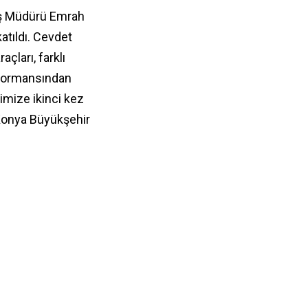
tış Müdürü Emrah
atıldı. Cevdet
çları, farklı
rformansından
mize ikinci kez
 Konya Büyükşehir