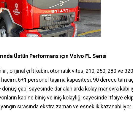
rında Üstün Performans için Volvo FL Serisi
r; orijinal çift kabin, otomatik vites, 210, 250, 280 ve 32
ç hacim, 6+1 personel taşıma kapasitesi, 90 derece tam açıl
ve dönüş çapı sayesinde dar alanlarda kolay manevra kabili
nların kabine biniş ve iniş kolaylığı sayesinde itfaiye ekip
yangın sırasında ekstra zaman ve esneklik kazanabiliyor.