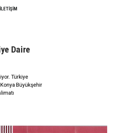
İLETİŞİM
iye Daire
yor. Türkiye
, Konya Büyükşehir
slimatı