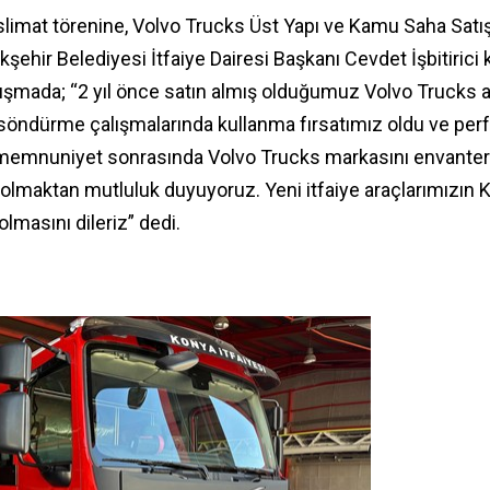
teslimat törenine, Volvo Trucks Üst Yapı ve Kamu Saha Sa
ehir Belediyesi İtfaiye Dairesi Başkanı Cevdet İşbitirici k
onuşmada; “2 yıl önce satın almış olduğumuz Volvo Trucks ara
 söndürme çalışmalarında kullanma fırsatımız oldu ve pe
emnuniyet sonrasında Volvo Trucks markasını envanteri
 olmaktan mutluluk duyuyoruz. Yeni itfaiye araçlarımızın
olmasını dileriz” dedi.