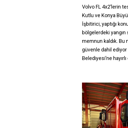
Volvo FL 4x2’lerin 
Kutlu ve Konya Büyükş
İşbitirici, yaptığı k
bölgelerdeki yangın
memnun kaldık. Bu m
güvenle dahil ediyor
Belediyesi’ne hayırlı 