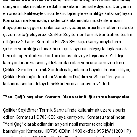
dünyanın, alanındaki en etkili markalarını temsil ediyoruz. Dünyanın
en prestijli, kalitesiyle öncü, teknolojileriyle verimliliğe katkı sağlayan
Komatsu markamızda, madencilik alanındaki müşterilerimizin
ihtiyaçlarına uygun ürünler sunuyor, satış sonrası hizmetlerimizle de
çözüm ortağı oluyoruz. Çelikler Seyitömer Termik Santrali’ne teslim
ettiğimiz 20 adet Komatsu HD785-8E0 kaya kamyonuyla hem
şirketin verimliliği artacak hem operasyonun işleyişi kolaylaşacak
hem de operatörlerin konforu bir üst düzeye taşınacak. Yol dışı
kamyonlar arenasının yıldızlarından olan yeni ürünümüzün tüm
Çelikler Seyitler Termik Santrali çalışanlarına hayırlı olmasını diliyor,
Çelikler Holding’in tercihini Marubeni Dağıtım ve Servis’ten yana
kullanmasından dolayı teşekkürlerimizi sunuyoruz” dedi.
“Yeni Çağ”ı başlatan Komatsu’dan verimliliği artıran kamyonlar
Çelikler Seyitömer Termik Santrali’nde kullanılmak üzere sipariş
edilen Komatsu HD785-8E0 kaya kamyonu, Komatsu tarafından
“Yeni Çağ” olarak adlandırılan yeni nesil motor teknolojisini
barındırıyor. Komatsu HD785-8E0’ın, 1900 d/d’da 895 kW (1200 HP)