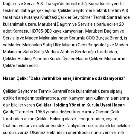
Dağıtım ve Servis A.Ş., Türkiye’de temsil ettiği Komatsu ile yeni bir
teslimatı daha gerçekleştirdi. Çelikler Seyitömer Elektrik Üretim A.Ş.
tarafından Kütahya Kınık’taki Çelikler Seyitömer Termik Santrali’nde
kullanılmak üzere, Marubeni Dağıtım ve Servis’e sipariş edilen 20
adet Komatsu HD785-8E0 kaya kamyonları, Marubeni Dağıtım ve
Servis İş ve Maden Makinalarından Sorumlu COO Burçak Birand, İş
ve Maden Makinaları Satış Ülke Müdürü Cem Bingöl ile İş ve Maden
Makinaları Saha Satış Müdürü Atahan Serdaroğlu tarafından,
Çelikler Holding Yönetim Kurulu Üyeleri Hasan Çelik ve Muhammet
Çelik’e teslim edildi.
Hasan Çelik: “Daha verimli bir enerji üretimine odaklanıyoruz”
Çelikler Seyitömer Termik Santrali’nde kullanılmak üzere sipariş
ettikleri araçların teslimatında, yeni kamyonların kullanım alanlarına
dair bilgiler veren
Çelikler Holding Yönetim Kurulu Üyesi Hasan
Çelik;
“Temelleri 1958 yılında, değerli kurucumuz Osman Çelik
tarafından atılan Çelikler Holding olarak, enerji, maden, inşaat,
taahhüt ve turizm sektörlerindeki faaliyetlerimizi istikrarlı bir şekilde
sürdürüyoruz. Ülkemiz elektriğinin önemli bölümünü, yerli ve milli