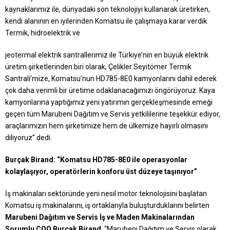
kaynaklarımız ile, dünyadaki son teknolojiyi kullanarak üretirken,
kendi alanının en iyilerinden Komatsu ile çalışmaya karar verdik.
Termik, hidroelektrik ve
jeotermal elektrik santrallerimiz ile Türkiye’nin en büyük elektrik
üretim şirketlerinden biri olarak, Çelikler Seyitömer Termik
Santrali’mize, Komatsu’nun HD785-8E0 kamyonlarını dahil ederek
çok daha verimli bir üretime odaklanacağımızı öngörüyoruz. Kaya
kamyonlarına yaptığımız yeni yatırımın gerçekleşmesinde emeği
geçen tüm Marubeni Dağıtım ve Servis yetkililerine teşekkür ediyor,
araçlarımızın hem şirketimize hem de ülkemize hayırlı olmasını
diliyoruz” dedi.
Burçak Birand: “Komatsu HD785-8E0 ile operasyonlar
kolaylaşıyor, operatörlerin konforu üst düzeye taşınıyor”
İş makinaları sektöründe yeni nesil motor teknolojisini başlatan
Komatsu iş makinalarını, iş ortaklarıyla buluşturduklarını belirten
Marubeni Dağıtım ve Servis İş ve Maden Makinalarından
Sorumlu COO Burçak Birand
; “Marubeni Dağıtım ve Servis olarak,