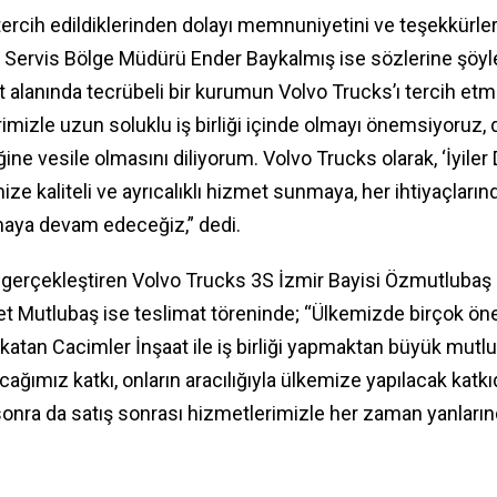
ercih edildiklerinden dolayı memnuniyetini ve teşekkürleri
 Servis Bölge Müdürü Ender Baykalmış ise sözlerine şöyl
t alanında tecrübeli bir kurumun Volvo Trucks’ı tercih et
imizle uzun soluklu iş birliği içinde olmayı önemsiyoruz, d
ğine vesile olmasını diliyorum. Volvo Trucks olarak, ‘İyiler
ize kaliteli ve ayrıcalıklı hizmet sunmaya, her ihtiyaçları
maya devam edeceğiz,” dedi.
ı gerçekleştiren Volvo Trucks 3S İzmir Bayisi Özmutlubaş
t Mutlubaş ise teslimat töreninde; “Ülkemizde birçok öne
atan Cacimler İnşaat ile iş birliği yapmaktan büyük mutl
cağımız katkı, onların aracılığıyla ülkemize yapılacak katkı
onra da satış sonrası hizmetlerimizle her zaman yanların