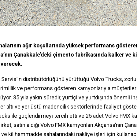
halarının ağır koşullarında yüksek performans göster
sa’nın Çanakkale’deki çimento fabrikasında kalker ve
 verecek.
Servis’in distribütörlüğünü yürüttüğü Volvo Trucks, zorlu
rimlilik ve performans gösteren kamyonlarıyla müşterileri
üyor. 35 yıla yakın süredir, yurtiçi ve yurtdışında önemli inş
 yer altı ve yer üstü madencilik sektörlerinde faaliyet gös
ucks ile güçlendirmeyi tercih etti ve 25 adet Volvo FMX k
 Şirket, satın aldığı Volvo FMX kamyonları Akçansa’nın Ça
 ve kil hammadde sahalarındaki nakliye işleri için kullanac