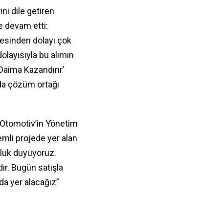
ni dile getiren
e devam etti:
mesinden dolayı çok
olayısıyla bu alımın
 Daima Kazandırır’
nda çözüm ortağı
 Otomotiv’in Yönetim
mli projede yer alan
uluk duyuyoruz.
dır. Bugün satışla
da yer alacağız”