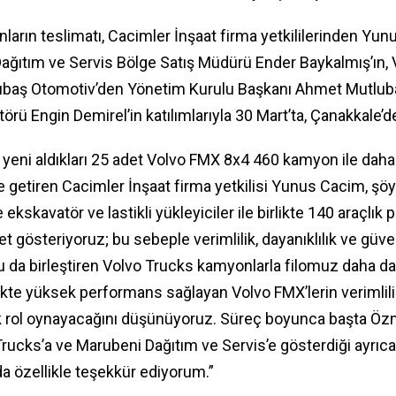
ların teslimatı, Cacimler İnşaat firma yetkililerinden Y
Dağıtım ve Servis Bölge Satış Müdürü Ender Baykalmış’ın,
ubaş Otomotiv’den Yönetim Kurulu Başkanı Ahmet Mutlub
örü Engin Demirel’in katılımlarıyla 30 Mart’ta, Çanakkale’d
nı yeni aldıkları 25 adet Volvo FMX 8x4 460 kamyon ile daha
le getiren Cacimler İnşaat firma yetkilisi Yunus Cacim, şö
skavatör ve lastikli yükleyiciler ile birlikte 140 araçlık p
yet gösteriyoruz; bu sebeple verimlilik, dayanıklılık ve güve
 da birleştiren Volvo Trucks kamyonlarla filomuz daha d
rlikte yüksek performans sağlayan Volvo FMX’lerin verimlil
 rol oynayacağını düşünüyoruz. Süreç boyunca başta Ö
rucks’a ve Marubeni Dağıtım ve Servis’e gösterdiği ayrıcal
a özellikle teşekkür ediyorum.”