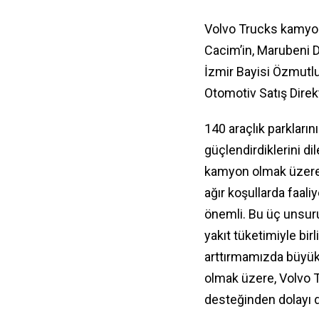
Volvo Trucks kamyon
Cacim’in, Marubeni 
İzmir Bayisi Özmutl
Otomotiv Satış Direkt
140 araçlık parkları
güçlendirdiklerini di
kamyon olmak üzere ek
ağır koşullarda faali
önemli. Bu üç unsuru
yakıt tüketimiyle bi
arttırmamızda büyük
olmak üzere, Volvo T
desteğinden dolayı d