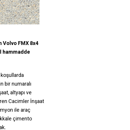
en Volvo FMX 8x4
 kil hammadde
 koşullarda
n bir numaralı
aat, altyapı ve
teren Cacimler İnşaat
amyon ile araç
nakkale çimento
ak.