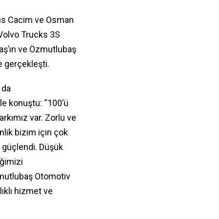
unus Cacim ve Osman
 Volvo Trucks 3S
aş’ın ve Özmutlubaş
e gerçekleşti.
 da
yle konuştu: “100’ü
arkımız var. Zorlu ve
nlik bizim için çok
a güçlendi. Düşük
iğimizi
zmutlubaş Otomotiv
ıklı hizmet ve