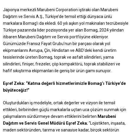
Japonya merkezli Marubeni Corporation iştiraki olan Marubeni
Dağıtım ve Servis A.Ş., Türkiye’de temsil ettiği dünyaca ünlü
markalara Bomag’ı da ekledi. 60 yılı aşkın yol makinaları tecrübesiyle
Türkiye pazarında lider pozisyonda yer alan Bomag, 2024 yılından
itibaren Marubeni Dağıtım ve Servis portföyüne ekleniyor.
Günümüzde Fransız Fayat Grubu’nun bir parçası olarak yol
ekipmanlarını Avrupa, Çin, Hindistan ve ABD’deki kendi üretim
tesislerinde üreten Bomag, toprak ve asfalt silindirleri, yama
silindirleri, finişer, frezeler, çöp kompaktörü, toprak stabilizeri ve
hafif sıkıştırma ekipmanları ile geniş bir ürün gamı sunuyor.
Eşref Zeka: “Katma değerli hizmetlerimizle Bomag’ı Türkiye’de
büyüteceğiz!”
Oluşturdukları iş modeliyle, ortak değerler ve vizyon ile temsil
ettikleri, birbirinden güçlü markalarla uçtan uca çözüm sunmak için
çalışmalarını sürdürmeye devam ettiklerini belirten
Marubeni
Dağıtım ve Servis Genel Müdürü Eşref Zeka
; “Lojistikten, inşaata,
maden sektöründen, tarıma ve sanayiye kadar, birçok sektörün