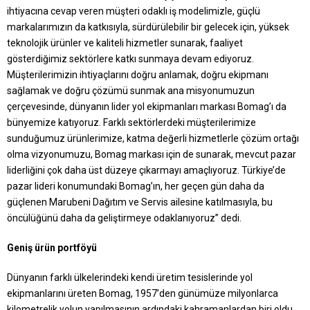
ihtiyacına cevap veren müşteri odaklı iş modelimizle, güçlü
markalarımızın da katkısıyla, sürdürülebilir bir gelecek için, yüksek
teknolojik ürünler ve kaliteli hizmetler sunarak, faaliyet
gösterdiğimiz sektörlere katkı sunmaya devam ediyoruz.
Müşterilerimizin ihtiyaçlarını doğru anlamak, doğru ekipmanı
sağlamak ve doğru çözümü sunmak ana misyonumuzun
çerçevesinde, dünyanın lider yol ekipmanları markası Bomag’ı da
bünyemize katıyoruz. Farklı sektörlerdeki müşterilerimize
sunduğumuz ürünlerimize, katma değerli hizmetlerle çözüm ortağı
olma vizyonumuzu, Bomag markası için de sunarak, mevcut pazar
liderliğini çok daha üst düzeye çıkarmayı amaçlıyoruz. Türkiye’de
pazar lideri konumundaki Bomag’ın, her geçen gün daha da
güçlenen Marubeni Dağıtım ve Servis ailesine katılmasıyla, bu
öncülüğünü daha da geliştirmeye odaklanıyoruz” dedi.
Geniş ürün portföyü
Dünyanın farklı ülkelerindeki kendi üretim tesislerinde yol
ekipmanlarını üreten Bomag, 1957’den günümüze milyonlarca
kilometrelik yolun yapılmasının ardındaki kahramanlardan biri oldu.